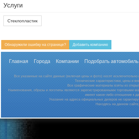
Услуги
Стеклопластик
Обнаружили ошибку на странице?
Добавить компанию
Главная
Города
Компании
Подобрать автомобиль
Все указанные на сайте данные (включая цены и фото) носят исключительно
Технические характеристики, цены и в
Все графические материалы взяты из откры
Наименования, образы и логотипы являются зарегистрированными торговыми мар
имеют какое-либо отношение к д
Указание на адреса официальных дилеров не гарантируе
Находясь на данном сайте