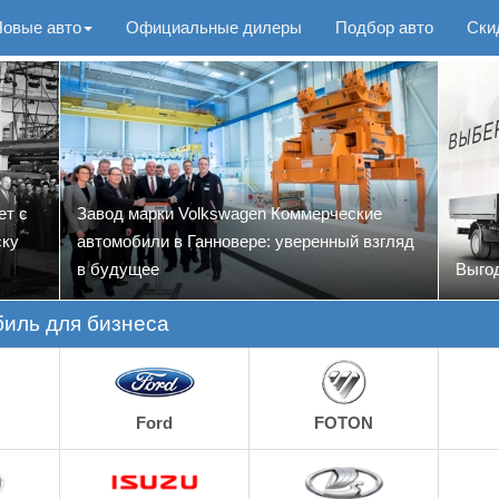
Новые авто
Официальные дилеры
Подбор авто
Ски
ет с
Завод марки Volkswagen Коммерческие
ску
автомобили в Ганновере: уверенный взгляд
в будущее
Выгод
иль для бизнеса
Ford
FOTON