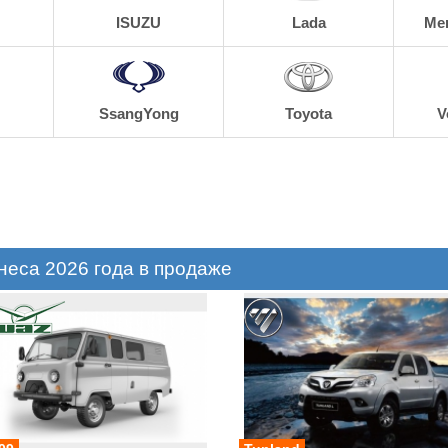
ISUZU
Lada
Me
SsangYong
Toyota
V
неса 2026 года в продаже