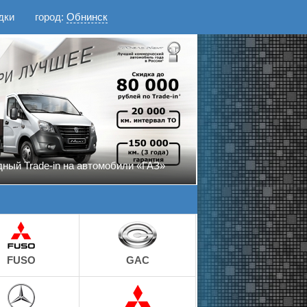
дки
город:
Обнинск
ный Trade-in на автомобили «ГАЗ»
FUSO
GAC