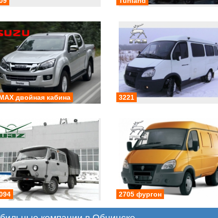
09
Tunland
MAX двойная кабина
3221
094
2705 фургон
бильные компании в Обнинске