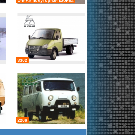
D-MAX полуторная кабина
3302
2206