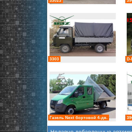
33023
39
3303
D-
Газель Next бортовой 4-дв.
39
Недавно добавленные автомо