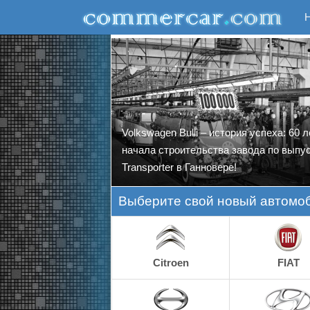
Volkswagen Bulli – история успеха: 60 л
начала строительства завода по выпу
Transporter в Ганновере!
Выберите свой новый автомоб
Citroen
FIAT