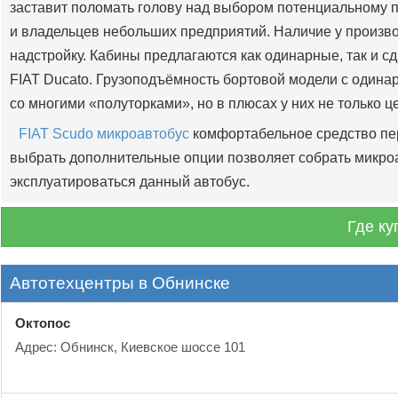
заставит поломать голову над выбором потенциальному 
и владельцев небольших предприятий. Наличие у произво
надстройку. Кабины предлагаются как одинарные, так и 
FIAT Ducato. Грузоподъёмность бортовой модели с одинар
со многими «полуторками», но в плюсах у них не только 
FIAT Scudo микроавтобус
комфортабельное средство пе
выбрать дополнительные опции позволяет собрать микроав
эксплуатироваться данный автобус.
Где ку
Автотехцентры в Обнинске
Октопос
Адрес: Обнинск, Киевское шоссе 101